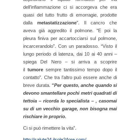
dell’infiammazione ci si accorgeva che era
quasi del tutto frutto di emorragie, prodotte
dalla
metastatizzazione
”. Il cancro che
aveva già aggredito il polmone. “E poi la
pleura finiva per accartocciarsi sul polmone,
incarcerandolo”. Con un paradosso. “Visto il
lungo periodo di latenza, dai 10 ai 40 anni –
spiega Del Nero – si arriva a scoprire
il
tumore
sempre tantissimo tempo dopo il
contatto”. Che tra l’altro può essere anche di
breve durata.
“Per questo, anche quando si
devono smantellare pochi metri quadrati di
tettoia – ricorda lo specialista – , casomai
su di un vecchio garage, non bisogna mai
rischiare in proprio.
Ci si può rimettere la vita”.
http://salute24.ilsole24ore.com/