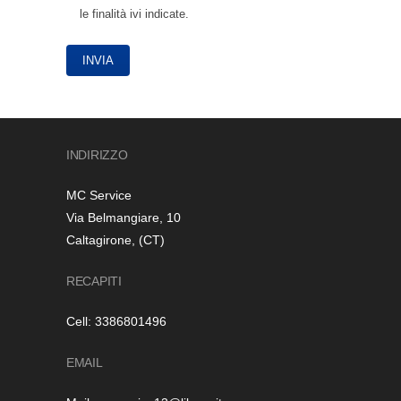
le finalità ivi indicate.
INDIRIZZO
MC Service
Via Belmangiare, 10
Caltagirone, (CT)
RECAPITI
Cell:
3386801496
EMAIL